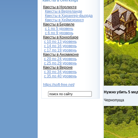
Квесты в Overkings
Квесты в Норлихте
Квесты в Вергеланде
Квесты в Харангер-фьорда
Квесты в Хеймскрингл
Квесты в Бервиле
с 1 по 5 уровень
с 6 по 9 уровень
Квесты в Конхобаре
c 10 по 13 уровень
с 14 по 16 уровень
с 17 по 19 уровень
Квесты в Аномиконе
с 20 по 24 уровень
с 25 по 29 уровень
Квесты в Вероне
с 30 по 34 уровень
с 35 по 40 уровень
https://soft-free.net/
Нужно убить 5 ме
Чернопуща