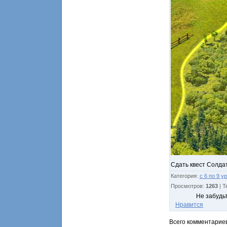
Сдать квест Солда
Категория
:
с 6 по 9 у
Просмотров
:
1263
|
Т
Не забудь
Нравится
Всего комментарие