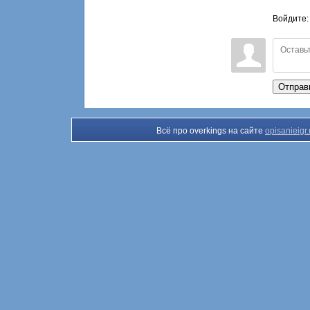
Войдите
Отправ
Всё про overkings на сайте
opisanieigr.