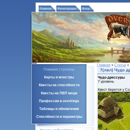
Главная
Регистрация
Вход
Главная
»
Статьи
»
Главная страница
7(лвл) Чудо 
Карты и монстры
Чудо дрессуры
7 уровень
Квесты на способности
Квест берется у С
Квесты на ПВП вещи
Профессии в overkings
Таблицы и обновления
Способности и параметры