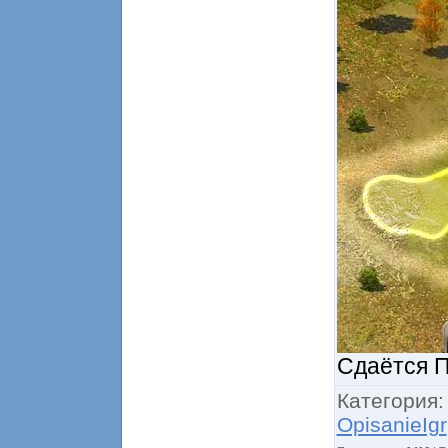
Сдаётся П
Категория
OpisanieIgr