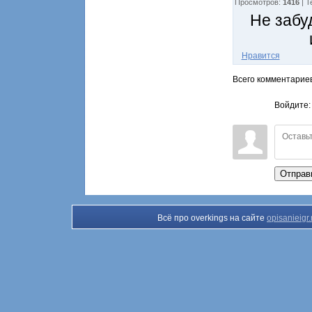
Просмотров
:
1416
|
Т
Не забу
Нравится
Всего комментарие
Войдите
Отправ
Всё про overkings на сайте
opisanieigr.