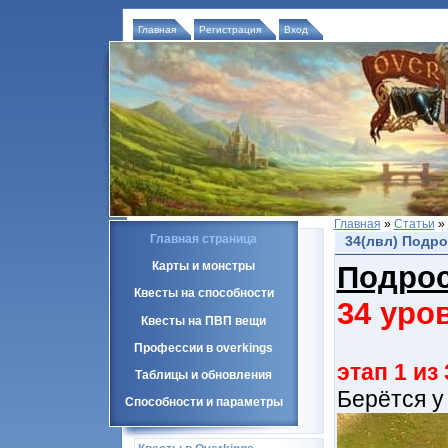
Главная
Регистрация
Вход
Главная
»
Статьи
»
Главная страница
34(лвл) Подро
Карты и монстры
Подрос
Квесты на способности
34 уро
Квесты на ПВП вещи
Профессии в overkings
этап 1 из 
Таблицы и обновления
Берётся у
Способности и параметры