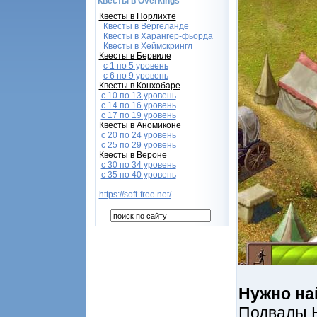
Квесты в Overkings
Квесты в Норлихте
Квесты в Вергеланде
Квесты в Харангер-фьорда
Квесты в Хеймскрингл
Квесты в Бервиле
с 1 по 5 уровень
с 6 по 9 уровень
Квесты в Конхобаре
c 10 по 13 уровень
с 14 по 16 уровень
с 17 по 19 уровень
Квесты в Аномиконе
с 20 по 24 уровень
с 25 по 29 уровень
Квесты в Вероне
с 30 по 34 уровень
с 35 по 40 уровень
https://soft-free.net/
Нужно на
Подвалы 