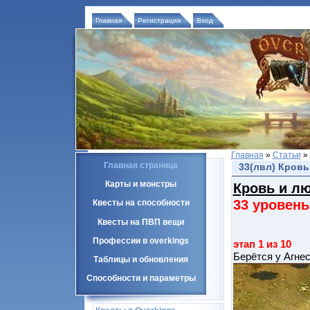
Главная
Регистрация
Вход
Главная
»
Статьи
»
Главная страница
33(лвл) Кровь
Карты и монстры
Кровь и л
33 уровень
Квесты на способности
Квесты на ПВП вещи
Профессии в overkings
этап 1 из 10
Берётся у Агне
Таблицы и обновления
Способности и параметры