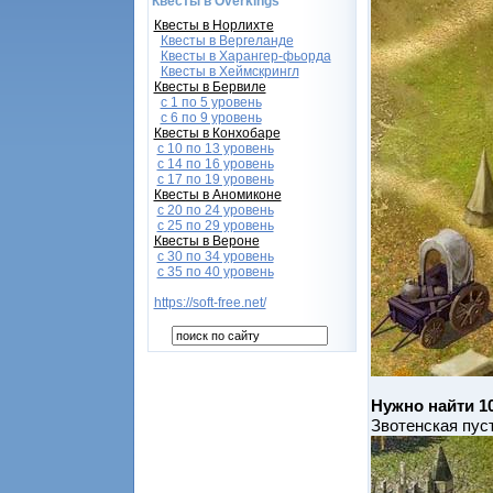
Квесты в Overkings
Квесты в Норлихте
Квесты в Вергеланде
Квесты в Харангер-фьорда
Квесты в Хеймскрингл
Квесты в Бервиле
с 1 по 5 уровень
с 6 по 9 уровень
Квесты в Конхобаре
c 10 по 13 уровень
с 14 по 16 уровень
с 17 по 19 уровень
Квесты в Аномиконе
с 20 по 24 уровень
с 25 по 29 уровень
Квесты в Вероне
с 30 по 34 уровень
с 35 по 40 уровень
https://soft-free.net/
Нужно найти 1
Звотенская пус