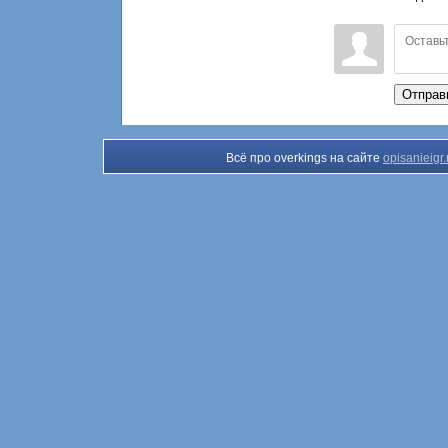
Отправ
Всё про overkings на сайте
opisanieigr.