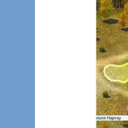
поля Нартау