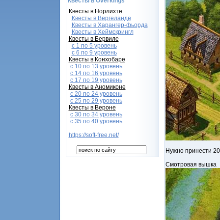
Квесты в Overkings
Квесты в Норлихте
Квесты в Вергеланде
Квесты в Харангер-фьорда
Квесты в Хеймскрингл
Квесты в Бервиле
с 1 по 5 уровень
с 6 по 9 уровень
Квесты в Конхобаре
c 10 по 13 уровень
с 14 по 16 уровень
с 17 по 19 уровень
Квесты в Аномиконе
с 20 по 24 уровень
с 25 по 29 уровень
Квесты в Вероне
с 30 по 34 уровень
с 35 по 40 уровень
https://soft-free.net/
Нужно принести 20
Смотровая вышка