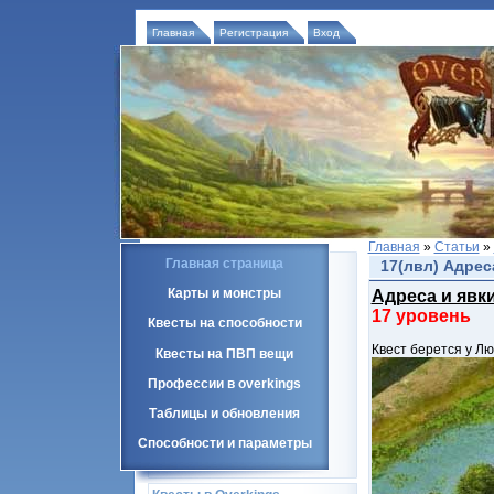
Главная
Регистрация
Вход
Главная
»
Статьи
»
Главная страница
17(лвл) Адрес
Карты и монстры
Адреса и явк
17 уровень
Квесты на способности
Квест берется у Л
Квесты на ПВП вещи
Профессии в overkings
Таблицы и обновления
Способности и параметры