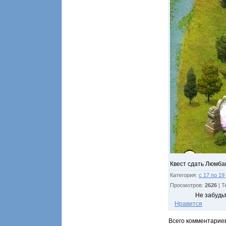
Квест сдать Люмба
Категория
:
с 17 по 19
Просмотров
:
2626
|
Т
Не забудь
Нравится
Всего комментарие