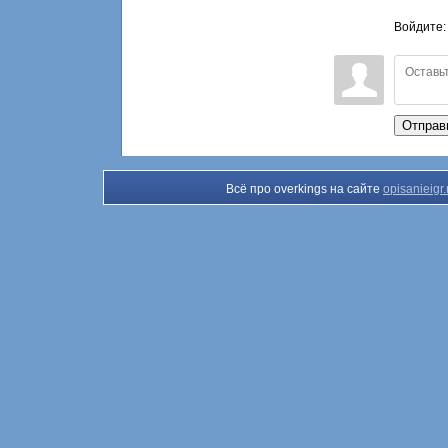
Войдите
Отправ
Всё про overkings на сайте
opisanieigr.