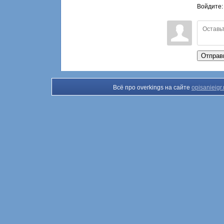
Войдите
Отправ
Всё про overkings на сайте
opisanieigr.