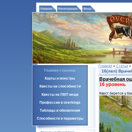
Главная
Регистрация
Вход
Главная
»
Статьи
»
Главная страница
16(лвл) Враче
Карты и монстры
Врачебная о
16 уровень
Квесты на способности
Квест берется у ба
Квесты на ПВП вещи
Профессии в overkings
Таблицы и обновления
Способности и параметры