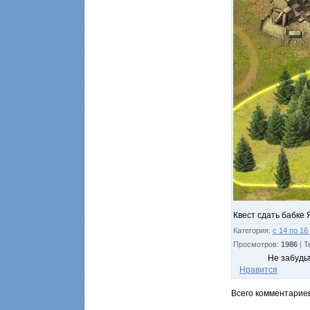
Квест сдать бабке 
Категория
:
с 14 по 16
Просмотров
:
1986
|
Т
Не забудь
Нравится
Всего комментарие