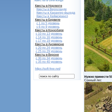
Квесты в Overkings
Квесты в Норлихте
Квесты в Вергеланде
Квесты в Харангер-фьорда
Квесты в Хеймскрингл
Квесты в Бервиле
с 1 по 5 уровень
с 6 по 9 уровень
Квесты в Конхобаре
c 10 по 13 уровень
с 14 по 16 уровень
с 17 по 19 уровень
Квесты в Аномиконе
с 20 по 24 уровень
с 25 по 29 уровень
Квесты в Вероне
с 30 по 34 уровень
с 35 по 40 уровень
https://soft-free.net/
Нужно принести 50
Сонный лес