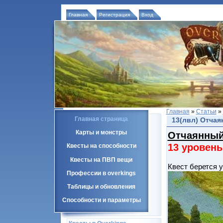
Главная
Регистрация
Вход
Главная
»
Статьи
»
Главная страница
13(лвл) Отча
Карты и монстры
Отчаянный
13 уровень
Квесты на способности
Квесты на ПВП вещи
Квест берется у
Профессии в overkings
Таблицы и обновления
Способности и параметры