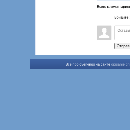
Всего комментарие
Войдите
Отправ
Всё про overkings на сайте
opisanieigr.