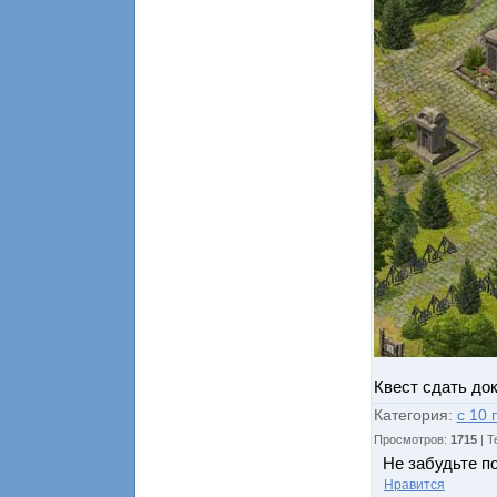
Квест сдать до
Категория
:
с 10 
Просмотров
:
1715
|
Т
Не забудьте п
Нравится