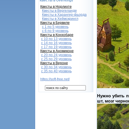
Квесты в Overkings
Квесты в Норлихте
Квесты в Вергеланде
Квесты в Харангер-фьорда
Квесты в Хеймскрингл
Квесты в Бервиле
с 1 по 5 уровень
с 6 по 9 уровень
Квесты в Конхобаре
c 10 по 13 уровень
с 14 по 16 уровень
с 17 по 19 уровень
Квесты в Аномиконе
с 20 по 24 уровень
с 25 по 29 уровень
Квесты в Вероне
с 30 по 34 уровень
с 35 по 40 уровень
https://soft-free.net/
Нужно убить п
шт, мозг черно