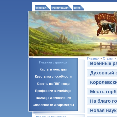
Главная
Регистрация
Вход
Главная
»
Статьи
» 
Главная страница
Военные ра
Карты и монстры
Духовный о
Квесты на способности
Королевски
Квесты на ПВП вещи
Профессии в overkings
Месть горб
Таблицы и обновления
На благо г
Способности и параметры
Новая наук