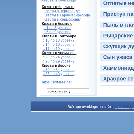
Квесты в Overkings
Отпетые не
Квесты в Норлихте
Квесты в Вергеланде
Приступ па
Квесты в Харангер-фьорда
Квесты в Хеймскрингл
Квесты в Бервиле
Пыль в гла
с 1 по 5 уровень
с 6 по 9 уровень
Рыцарские 
Квесты в Конхобаре
c 10 по 13 уровень
с 14 по 16 уровень
Скупщик ду
с 17 по 19 уровень
Квесты в Аномиконе
Сын ужаса 
с 20 по 24 уровень
с 25 по 29 уровень
Квесты в Вероне
Хаммониада
с 30 по 34 уровень
с 35 по 40 уровень
Храброе се
https://soft-free.net/
Всё про overkings на сайте
opisanieigr.