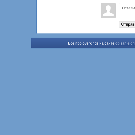
Отправ
Всё про overkings на сайте
opisanieigr.