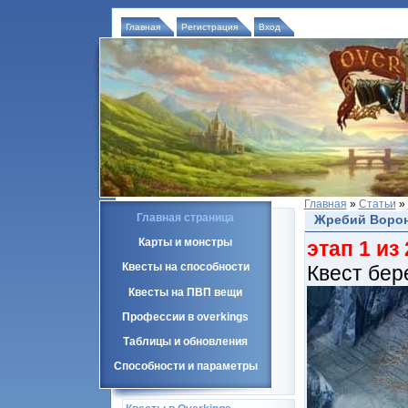
Главная
Регистрация
Вход
Главная
»
Статьи
»
Главная страница
Жребий Ворона
Карты и монстры
этап 1 из 
Квесты на способности
Квест бер
Квесты на ПВП вещи
Профессии в overkings
Таблицы и обновления
Способности и параметры