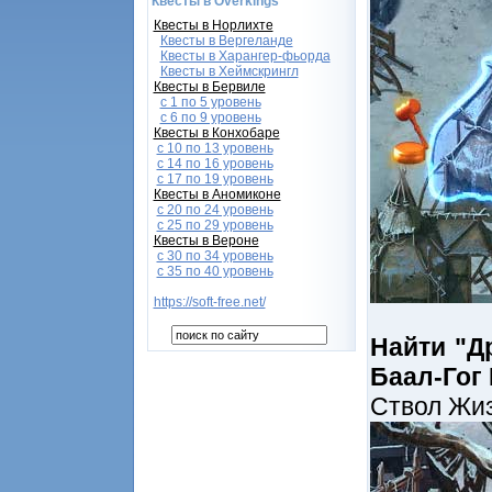
Квесты в Overkings
Квесты в Норлихте
Квесты в Вергеланде
Квесты в Харангер-фьорда
Квесты в Хеймскрингл
Квесты в Бервиле
с 1 по 5 уровень
с 6 по 9 уровень
Квесты в Конхобаре
c 10 по 13 уровень
с 14 по 16 уровень
с 17 по 19 уровень
Квесты в Аномиконе
с 20 по 24 уровень
с 25 по 29 уровень
Квесты в Вероне
с 30 по 34 уровень
с 35 по 40 уровень
https://soft-free.net/
Найти "Д
Баал-Гог
Ствол Жи