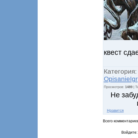
квест сда
Категория
OpisanieIgr
Просмотров
:
1489
|
Т
Не забу
Нравится
Всего комментарие
Войдите