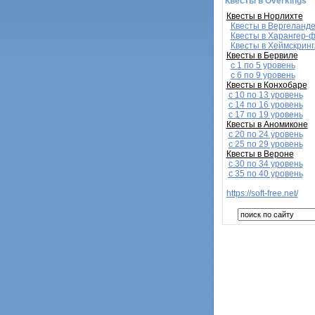
Квесты в Overkings
Квесты в Норлихте
Квесты в Вергеланд
Квесты в Харангер-
Квесты в Хеймскринг
Квесты в Бервиле
с 1 по 5 уровень
с 6 по 9 уровень
Квесты в Конхобаре
c 10 по 13 уровень
с 14 по 16 уровень
с 17 по 19 уровень
Квесты в Аномиконе
с 20 по 24 уровень
с 25 по 29 уровень
Квесты в Вероне
с 30 по 34 уровень
с 35 по 40 уровень
https://soft-free.net/