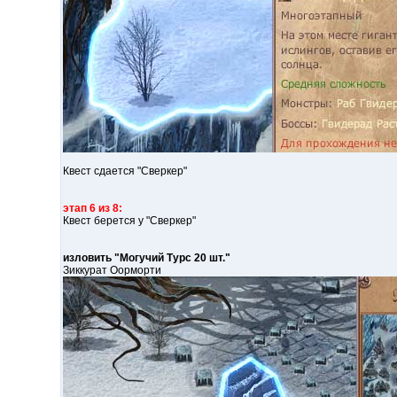
Квест сдается "Сверкер"
этап 6 из 8:
Квест берется у "Сверкер"
изловить "Могучий Турс 20 шт."
Зиккурат Оорморти