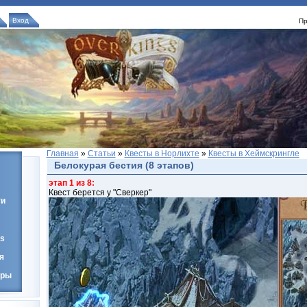
Вход
Пр
Главная
»
Статьи
»
Квесты в Норлихте
»
Квесты в Хеймскрингле
Белокурая бестия (8 этапов)
этап 1 из 8:
Квест берется у "Сверкер"
ти
gs
я
тры