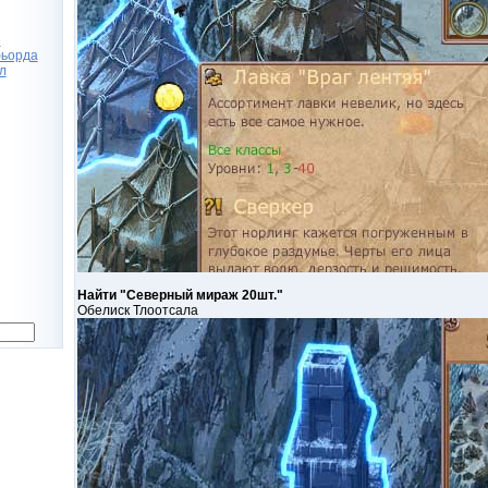
е
фьорда
л
Найти "Северный мираж 20шт."
Обелиск Тлоотсала