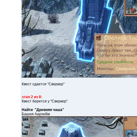
Квест сдается "Сверкер"
этап 2 из 8:
Квест берется у "Сверкер"
Найти "Древняя чаша"
Башня Аархейм