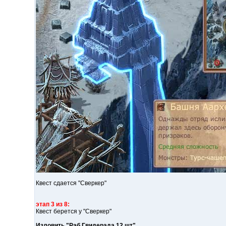
Квест сдается "Сверкер"
этап 3 из 8:
Квест берется у "Сверкер"
Изловить "Раб Гвидерада 12 шт"