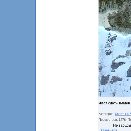
квест сдать Тьяден
Категория
:
Квесты в 
Просмотров
:
1476
|
Т
Не забудь
Нравится