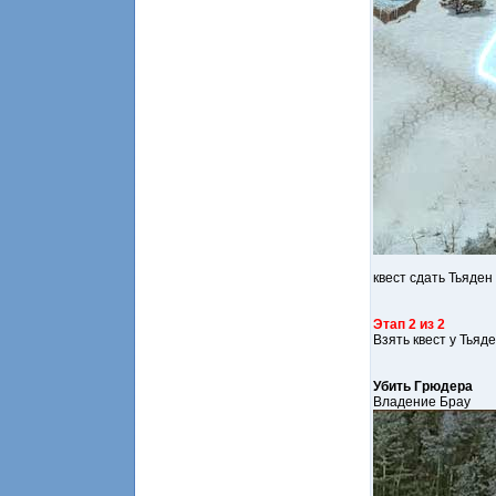
квест сдать Тьяден
Этап 2 из 2
Взять квест у Тьяд
Убить Грюдера
Владение Брау