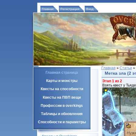
Главная
Регистрация
Вход
Главная
»
Статьи
»
Главная страница
Метка зла (2 э
Карты и монстры
Этап 1 из 2
Взять квест у Тьяд
Квесты на способности
Квесты на ПВП вещи
Профессии в overkings
Таблицы и обновления
Способности и параметры