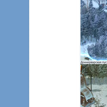
Доннерварская пу