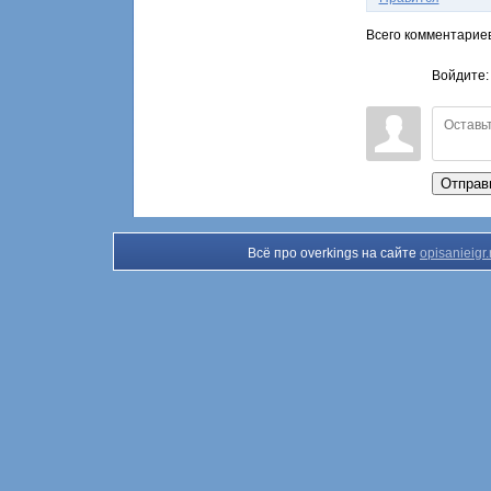
Всего комментарие
Войдите
Отправ
Всё про overkings на сайте
opisanieigr.