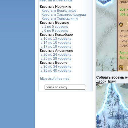
Квесты в Overkings
Квесты в Норлихте
Квесты в Вергеланде
Квесты в Харангер-фьорда
Квесты в Хеймскрингл
Квесты в Бервиле
с 1 по 5 уровень
с 6 по 9 уровень
Квесты в Конхобаре
c 10 по 13 уровень
с 14 по 16 уровень
с 17 по 19 уровень
Квесты в Аномиконе
с 20 по 24 уровень
с 25 по 29 уровень
Квесты в Вероне
с 30 по 34 уровень
с 35 по 40 уровень
Собрать восемь м
https://soft-free.net/
Дебри Трауг